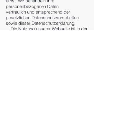
ernst. Wir behandeln Ihre
personenbezogenen Daten
vertraulich und entsprechend der
gesetzlichen Datenschutzvorschriften
sowie dieser Datenschutzerklärung.
Die Nutzung unserer Webseite ist in der
Regel ohne Angabe personenbezogener
Daten möglich. Soweit auf unseren Seiten
personenbezogene
Daten ( beispielsweise Name, Anschrift
oder E-Mail Adressen) erhoben werden,
erfolgt dies, soweit möglich, stets auf
freiwilliger Basis. Diese werden ohne Ihre
ausdrückliche Zustimmung nicht an Dritte
weitergegeben.
Wir weisen darauf hin, das die
Datenübertragung im Internet (z.B bei der
Kommunikation per Mail)
Sicherheitslücken aufweisen kann.
Ein lückenloser Schutz der Daten vor
dem Zugriff durch Dritte ist nicht möglich.
Gemafreie Musik von: