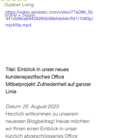
Outdoor Living
https://video.wixstatic.com/video/77a098_5b
Stühle + Sessel
441dd8ba69439285b99efdeb6cffd1/1080p/
mp4/file.mp4
Titel: Einblick in unser neues 
kundenspezifisches Office 
Möbelprojekt: Zufriedenheit auf ganzer 
Linie
Datum: 25. August 2023
Herzlich willkommen zu unserem 
neuesten Blogbeitrag! Heute möchten 
wir Ihnen einen Einblick in unser 
kürzlich abgeschlossenes Office 