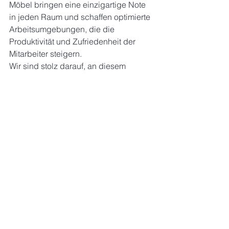
Möbel bringen eine einzigartige Note 
in jeden Raum und schaffen optimierte 
Arbeitsumgebungen, die die 
Produktivität und Zufriedenheit der 
Mitarbeiter steigern.
Wir sind stolz darauf, an diesem 
Projekt gearbeitet zu haben, und 
freuen uns darauf, auch in Zukunft 
innovative Lösungen für unsere 
Kunden zu entwickeln. Wenn auch Sie 
nach maßgeschneiderten Möbeln für 
Ihr Büro oder Zuhause suchen, stehen 
wir Ihnen gerne zur Verfügung. 
Kontaktieren Sie uns, um mehr über 
unsere Dienstleistungen zu erfahren!
Objekteinrichtung