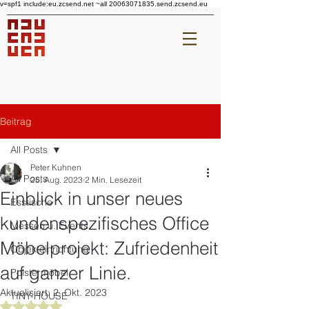
v=spf1 include:eu.zcsend.net ~all 20063071835.send.zcsend.eu
Beitrag
All Posts
Peter Kuhnen
All Posts
25. Aug. 2023
2 Min. Lesezeit
Einblick in unser neues
Esstische
kundenspezifisches Office
Messen u. Events
Möbelprojekt: Zufriedenheit
Objekteinrichtung
auf ganzer Linie.
Polstermöbel
Aktualisiert:
2. Okt. 2023
TINY-HOUSE
Mit NaN von 5 Sternen bewertet.