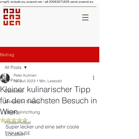
v=spf1 include:eu.zcsend.net ~all 20063071835.send.zcsend.eu
Beitrag
All Posts
Peter Kuhnen
All Posts
12. Juli 2023
1 Min. Lesezeit
Kleiner kulinarischer Tipp
Esstische
für den nächsten Besuch in
Messen u. Events
Wien.
Objekteinrichtung
Mit NaN von 5 Sternen bewertet.
Polstermöbel
Super lecker und eine sehr coole 
TINY-HOUSE
Location 