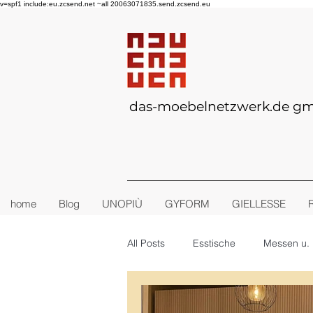
v=spf1 include:eu.zcsend.net ~all 20063071835.send.zcsend.eu
das-moebelnetzwerk.de g
home
Blog
UNOPIÙ
GYFORM
GIELLESSE
All Posts
Esstische
Messen u. 
Stühle + Sessel