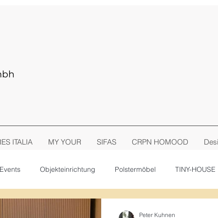
mbh
RES ITALIA
MY YOUR
SIFAS
CRPN HOMOOD
Desi
Events
Objekteinrichtung
Polstermöbel
TINY-HOUSE
Peter Kuhnen