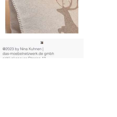
@2023 by Nina Kuhnen |
das-moebelnetzwerk.de gmbh
schluckenauer Strasse 18
89264 Weissenhorn
info@das-moebelnetzwerk.de
00:00
/
00:00