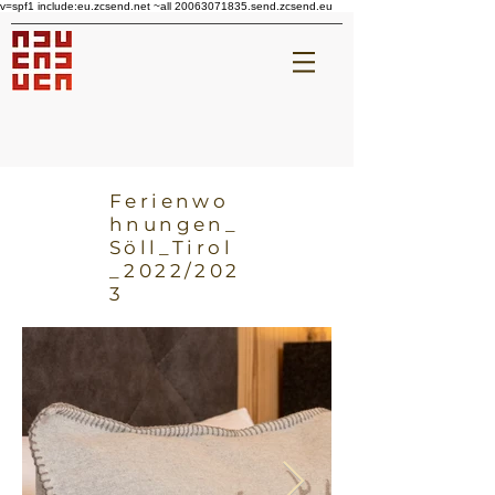
v=spf1 include:eu.zcsend.net ~all 20063071835.send.zcsend.eu
Ferienwo
hnungen_
Söll_Tirol
_2022/202
3