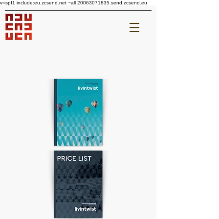
v=spf1 include:eu.zcsend.net ~all 20063071835.send.zcsend.eu