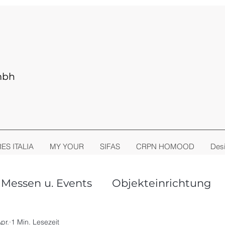
mbh
RES ITALIA
MY YOUR
SIFAS
CRPN HOMOOD
Desi
Messen u. Events
Objekteinrichtung
oor Living
Stühle + Sessel
pr.
1 Min. Lesezeit