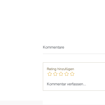
Kommentare
Rating hinzufügen
Giellesse_Die neue
Kommentar verfassen...
Wohnphilosophie: Weniger
Objekt, mehr Atmosphäre