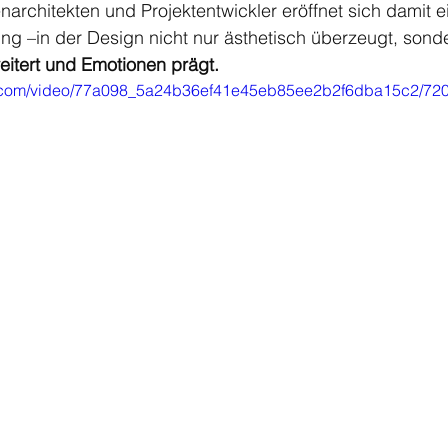
enarchitekten und Projektentwickler eröffnet sich damit 
ng –in der Design nicht nur ästhetisch überzeugt, sond
eitert und Emotionen prägt.
tic.com/video/77a098_5a24b36ef41e45eb85ee2b2f6dba15c2/720