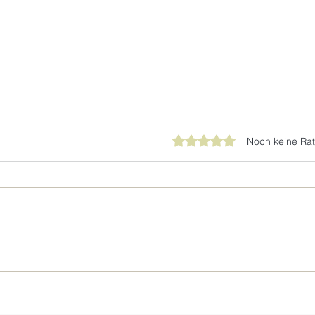
Mit 0 von 5 Sternen bewer
Noch keine Rat
Synt
MYYOUR – Highlight statt
Standard