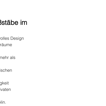
ßstäbe im 
olles Design 
nräume 
mehr als 
ischen 
keit 
ivaten 
lin.