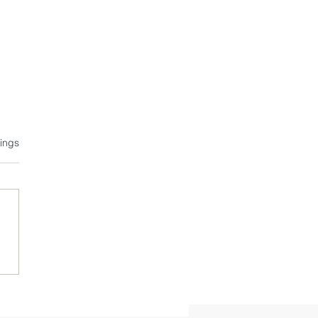
tet.
ings
hesis _ UNOPIÙ