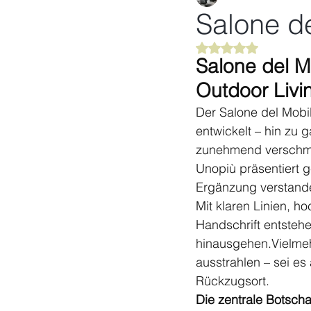
Salone d
Mit NaN von 5 Ster
Salone del M
Outdoor Livi
Der Salone del Mobi
entwickelt – hin zu
zunehmend verschm
Unopiù präsentiert g
Ergänzung verstande
Mit klaren Linien, h
Handschrift entstehe
hinausgehen.Vielmeh
ausstrahlen – sei es
Rückzugsort.
Die zentrale Botscha