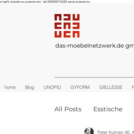
v=spf1 include:eu.zcsend.net ~all 20063071835.send.zcsend.eu
das-moebelnetzwerk.de g
home
Blog
UNOPIÙ
GYFORM
GIELLESSE
All Posts
Esstische
TINY-HOUSE
Outd
Peter Kuhnen
30. A