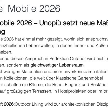
el Mobile 2026
nen bewertet.
obile 2026 – Unopiù setzt neue Ma
ng
le 2026 hat einmal mehr gezeigt, wohin sich anspruchsv
 ganzheitlichen Lebenswelten, in denen Innen- und Auße
elzen.
enau diesen Anspruch in Perfektion:Outdoor wird nicht 
n, sondern als 
gleichwertiger Lebensraum
.
ochwertigen Materialien und einer unverkennbaren italien
n Kollektionen, die weit über klassische Gartenmöbel 
r schaffen sie Räume, die Ruhe, Eleganz und Beständig
 auf großzügigen Terrassen, in Hotelprojekten oder im pr
ft 2026:
Outdoor Living wird zur architektonischen Diszip