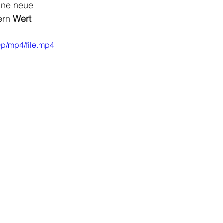
eine neue 
ern 
Wert 
p/mp4/file.mp4