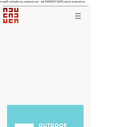
v=spf1 include:eu.zcsend.net ~all 20063071835.send.zcsend.eu