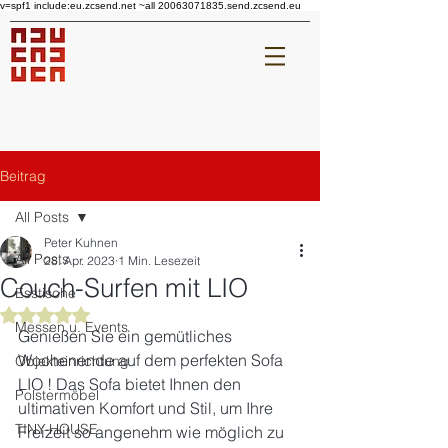
v=spf1 include:eu.zcsend.net ~all 20063071835.send.zcsend.eu
Beitrag
All Posts
Peter Kuhnen
All Posts
28. Apr. 2023
1 Min. Lesezeit
Couch-Surfen mit LIO
Esstische
Mit NaN von 5 Sternen bewertet.
Messen u. Events
Genießen Sie ein gemütliches 
Wochenende auf dem perfekten Sofa 
Objekteinrichtung
LIO ! Das Sofa bietet Ihnen den 
Polstermöbel
ultimativen Komfort und Stil, um Ihre 
TINY-HOUSE
Freizeit so angenehm wie möglich zu 