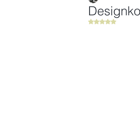
Designko
Mit NaN von 5 Ster