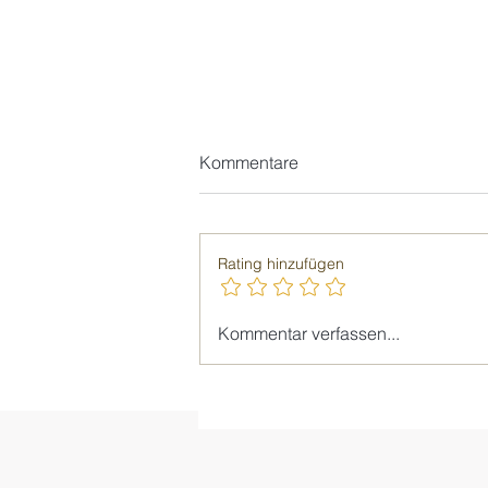
Kommentare
Rating hinzufügen
Giellesse_Die neue
Kommentar verfassen...
Wohnphilosophie: Weniger
Objekt, mehr Atmosphäre