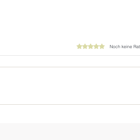
Mit 0 von 5 Sternen bewer
Noch keine Rat
Salone del Mobile 2026
MYYO
Stan