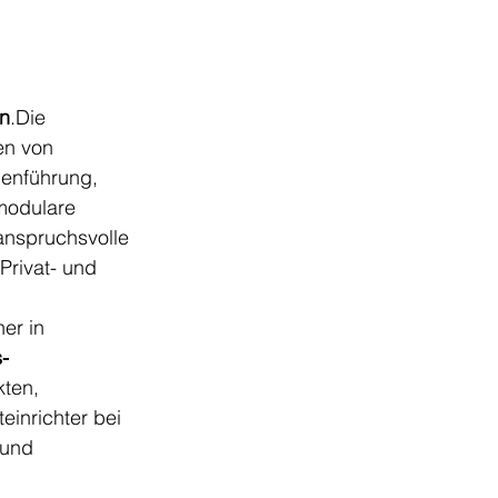
en
.Die 
n von 
ienführung, 
modulare 
 anspruchsvolle 
Privat- und 
er in 
-
kten, 
einrichter bei 
und 