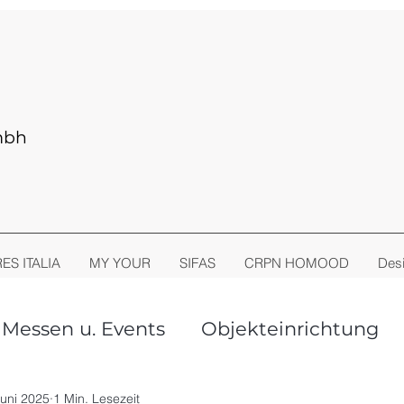
mbh
RES ITALIA
MY YOUR
SIFAS
CRPN HOMOOD
Desi
Messen u. Events
Objekteinrichtung
oor Living
Stühle + Sessel
Juni 2025
1 Min. Lesezeit