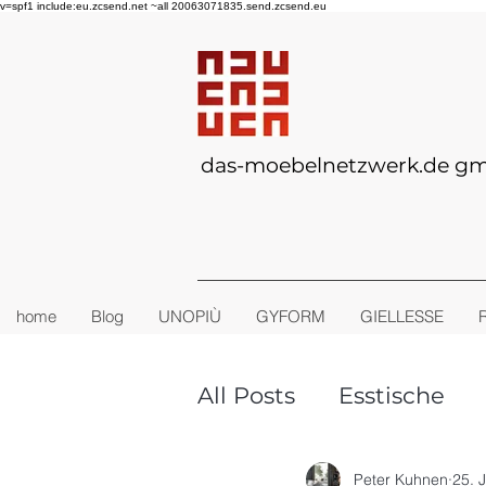
v=spf1 include:eu.zcsend.net ~all 20063071835.send.zcsend.eu
das-moebelnetzwerk.de g
home
Blog
UNOPIÙ
GYFORM
GIELLESSE
All Posts
Esstische
TINY-HOUSE
Outd
Peter Kuhnen
25. 