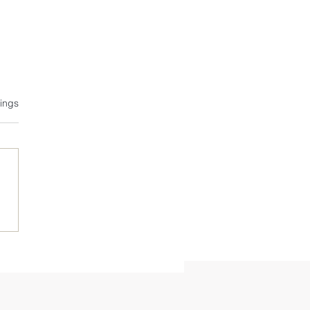
tet.
ings
UR – Highlight statt
dard