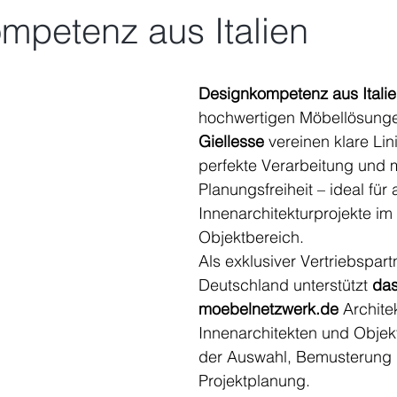
mpetenz aus Italien
nen bewertet.
Designkompetenz aus Itali
hochwertigen Möbellösunge
Giellesse
 vereinen klare Lin
perfekte Verarbeitung und 
Planungsfreiheit – ideal für
Innenarchitekturprojekte im 
Objektbereich.
Als exklusiver Vertriebspartn
Deutschland unterstützt 
das
moebelnetzwerk.de
 Archite
Innenarchitekten und Objekt
der Auswahl, Bemusterung 
Projektplanung.