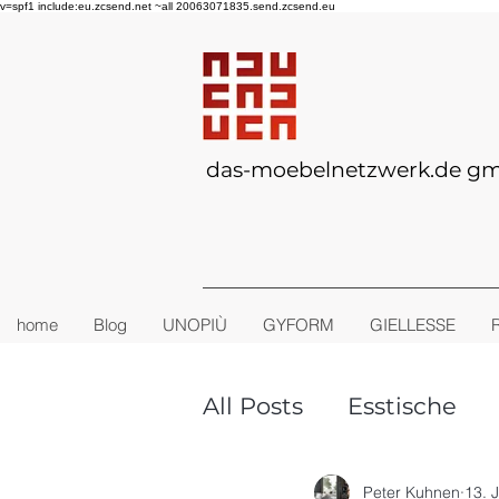
v=spf1 include:eu.zcsend.net ~all 20063071835.send.zcsend.eu
das-moebelnetzwerk.de g
home
Blog
UNOPIÙ
GYFORM
GIELLESSE
All Posts
Esstische
TINY-HOUSE
Outd
Peter Kuhnen
13. 