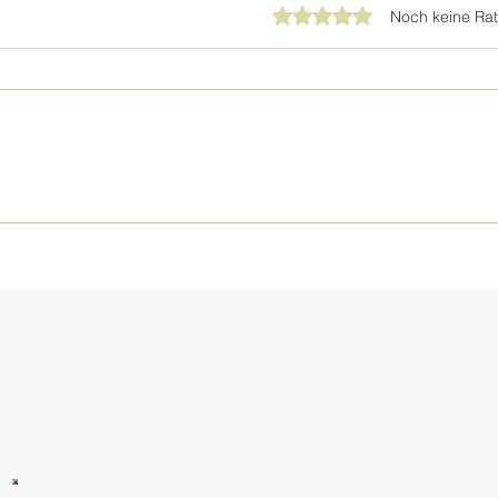
Mit 0 von 5 Sternen bewer
Noch keine Rat
Salone del Mobile 2026
MYYO
Stan