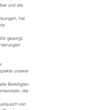
tise und die 
ösungen, hat 
ts 
für gesorgt, 
orderungen 
r 
aspekte unserer 
lle Beteiligten 
ntwickeln, die 
ustausch von 