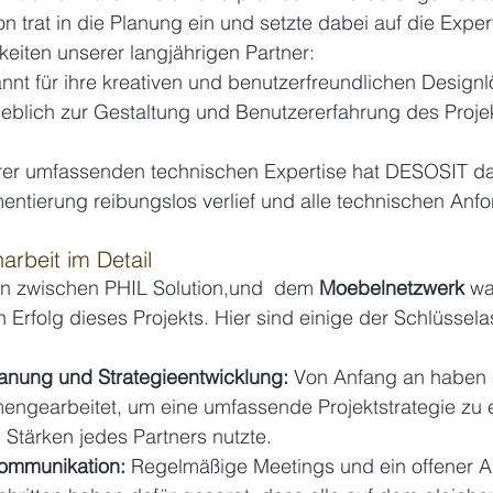
n trat in die Planung ein und setzte dabei auf die Exper
gkeiten unserer langjährigen Partner:
nnt für ihre kreativen und benutzerfreundlichen Designl
lich zur Gestaltung und Benutzererfahrung des Projek
hrer umfassenden technischen Expertise hat DESOSIT da
entierung reibungslos verlief und alle technischen Anf
rbeit im Detail
n zwischen PHIL Solution,und  dem 
Moebelnetzwerk
 wa
 Erfolg dieses Projekts. Hier sind einige der Schlüssel
nung und Strategieentwicklung:
 Von Anfang an haben a
engearbeitet, um eine umfassende Projektstrategie zu e
n Stärken jedes Partners nutzte.
ommunikation:
 Regelmäßige Meetings und ein offener A