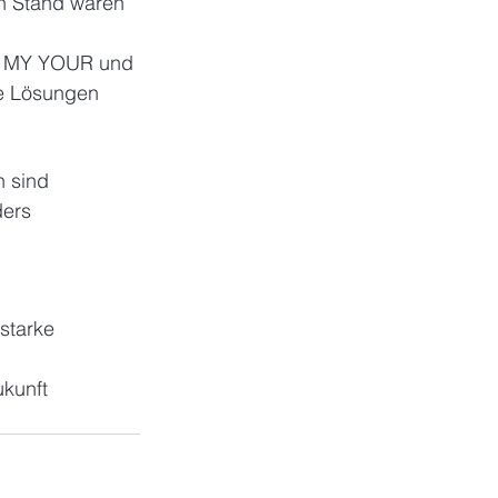
en Stand waren 
on MY YOUR und 
ve Lösungen 
n sind 
ders 
starke 
kunft 