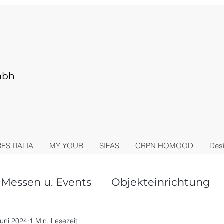
mbh
RES ITALIA
MY YOUR
SIFAS
CRPN HOMOOD
Desi
Messen u. Events
Objekteinrichtung
oor Living
Stühle + Sessel
Juni 2024
1 Min. Lesezeit