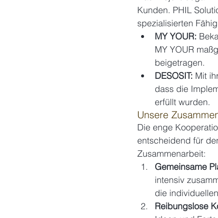
Kunden. PHIL Solutio
spezialisierten Fähi
MY YOUR:
 Beka
MY YOUR maßgeb
beigetragen.
DESOSIT:
 Mit i
dass die Implem
erfüllt wurden.
Unsere Zusammena
Die enge Kooperatio
entscheidend für den
Zusammenarbeit:
Gemeinsame Pla
intensiv zusamm
die individuelle
Reibungslose K