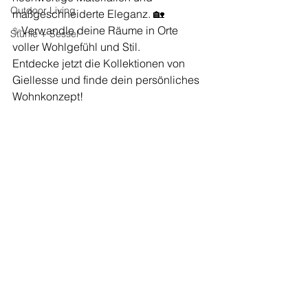
Outdoor Living
maßgeschneiderte Eleganz. 🏡
✨Verwandle deine Räume in Orte 
Stühle + Sessel
voller Wohlgefühl und Stil.
Entdecke jetzt die Kollektionen von 
Giellesse und finde dein persönliches 
Wohnkonzept!