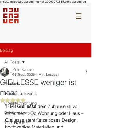
v=spf1 include:eu.zcsend.net ~all 20063071835.send.zcsend.eu
Beitrag
All Posts
Peter Kuhnen
All Posts
10. Sept. 2025
1 Min. Lesezeit
GIELLESSE weniger ist
Esstische
mehr !
Messen u. Events
Mit NaN von 5 Sternen bewertet.
Objekteinrichtung
✨ Mit 
Giellesse
 dein Zuhause stilvoll 
Polstermöbel
einrichten ✨Ob Wohnung oder Haus – 
Giellesse steht für zeitloses Design, 
TINY-HOUSE
hochwertige Materialien und 