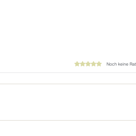
Mit 0 von 5 Sternen bewer
Noch keine Rat
Salone del Mobile 2026
MYYO
Stan