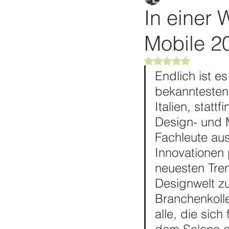
In einer 
Mobile 2
Mit NaN von 5 Ster
Endlich ist es
bekanntesten 
Italien, statt
Design- und M
Fachleute au
Innovationen 
neuesten Tre
Designwelt zu
Branchenkolle
alle, die sic