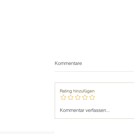
Kommentare
Rating hinzufügen
Giellesse_Die neue
Kommentar verfassen...
Wohnphilosophie: Weniger
Objekt, mehr Atmosphäre