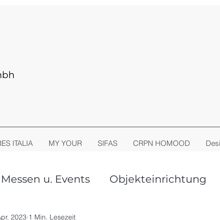
mbh
RES ITALIA
MY YOUR
SIFAS
CRPN HOMOOD
Desi
Messen u. Events
Objekteinrichtung
oor Living
Stühle + Sessel
Apr. 2023
1 Min. Lesezeit