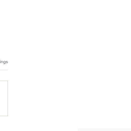
tet.
ings
UR – Highlight statt
dard