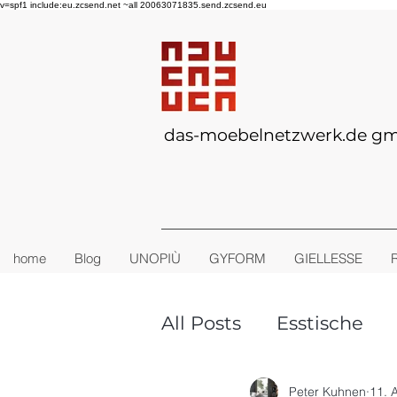
v=spf1 include:eu.zcsend.net ~all 20063071835.send.zcsend.eu
das-moebelnetzwerk.de g
home
Blog
UNOPIÙ
GYFORM
GIELLESSE
All Posts
Esstische
TINY-HOUSE
Outd
Peter Kuhnen
11. 