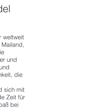
del
r weltweit 
 Mailand, 
ie 
er und 
 und 
keit, die 
 sich mit 
 Zeit für 
paß bei 