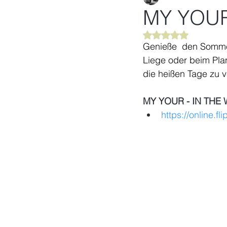
MY YOUR
Mit NaN von 5 Ster
Genieße  den Somme
Liege oder beim Plan
die heißen Tage zu v
MY YOUR - IN THE 
https://online.f