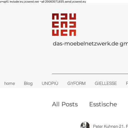
v=spf1 include:eu.zcsend.net ~all 20063071835.send.zcsend.eu
das-moebelnetzwerk.de g
home
Blog
UNOPIÙ
GYFORM
GIELLESSE
All Posts
Esstische
TINY-HOUSE
Outd
Peter Kuhnen
21. 