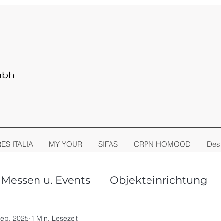
mbh
RES ITALIA
MY YOUR
SIFAS
CRPN HOMOOD
Desi
Messen u. Events
Objekteinrichtung
oor Living
Stühle + Sessel
Feb. 2025
1 Min. Lesezeit