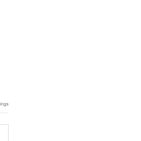
tet.
ings