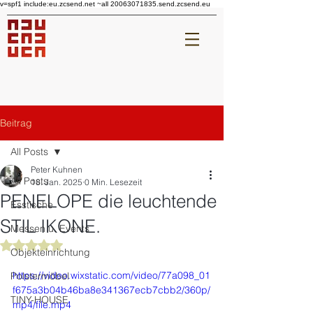
v=spf1 include:eu.zcsend.net ~all 20063071835.send.zcsend.eu
Beitrag
All Posts
Peter Kuhnen
All Posts
18. Jan. 2025
0 Min. Lesezeit
PENELOPE die leuchtende
Esstische
STIL IKONE.
Messen u. Events
Mit NaN von 5 Sternen bewertet.
Objekteinrichtung
https://video.wixstatic.com/video/77a098_01
Polstermöbel
f675a3b04b46ba8e341367ecb7cbb2/360p/
TINY-HOUSE
mp4/file.mp4