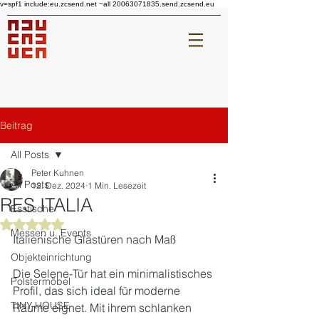
v=spf1 include:eu.zcsend.net ~all 20063071835.send.zcsend.eu
Beitrag
All Posts
Peter Kuhnen
All Posts
12. Dez. 2024
1 Min. Lesezeit
RES ITALIA
Esstische
Mit NaN von 5 Sternen bewertet.
Messen u. Events
Italienische Glastüren nach Maß
Objekteinrichtung
Die Selene-Tür hat ein minimalistisches 
Polstermöbel
Profil, das sich ideal für moderne 
TINY-HOUSE
Räume eignet. Mit ihrem schlanken 