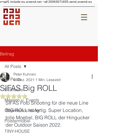
v=spf1 include:eu.zcsend.net ~all 20063071835.send.zcsend.eu
Beitrag
All Posts
Peter Kuhnen
All Posts
6. Dez. 2021
1 Min. Lesezeit
SIFAS Big ROLL
Esstische
Mit NaN von 5 Sternen bewertet.
Messen u. Events
SIFAS Foto Shooting für die neue Line 
BIG ROLL ist fertig. Super Location,  
Objekteinrichtung
tolle Moebel, BIG ROLL der Hingucker 
Polstermöbel
der Outdoor Saison 2022.  
TINY-HOUSE