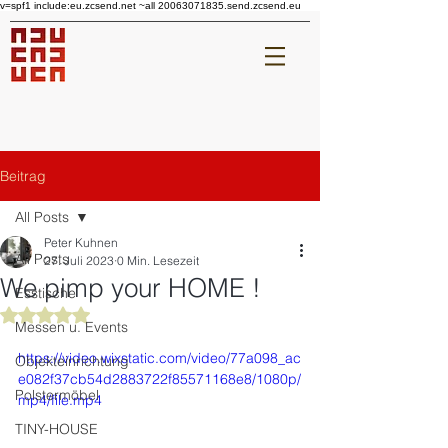
v=spf1 include:eu.zcsend.net ~all 20063071835.send.zcsend.eu
Beitrag
All Posts
Peter Kuhnen
All Posts
27. Juli 2023
0 Min. Lesezeit
We pimp your HOME !
Esstische
Mit NaN von 5 Sternen bewertet.
Messen u. Events
https://video.wixstatic.com/video/77a098_ac
Objekteinrichtung
e082f37cb54d2883722f85571168e8/1080p/
Polstermöbel
mp4/file.mp4
TINY-HOUSE